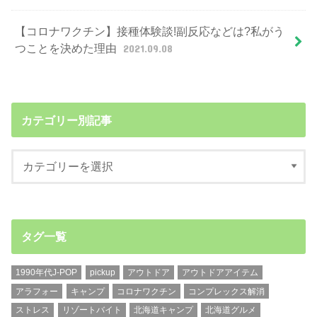
【コロナワクチン】接種体験談!副反応などは?私がう
つことを決めた理由
2021.09.08
カテゴリー別記事
タグ一覧
1990年代J-POP
pickup
アウトドア
アウトドアアイテム
アラフォー
キャンプ
コロナワクチン
コンプレックス解消
ストレス
リゾートバイト
北海道キャンプ
北海道グルメ