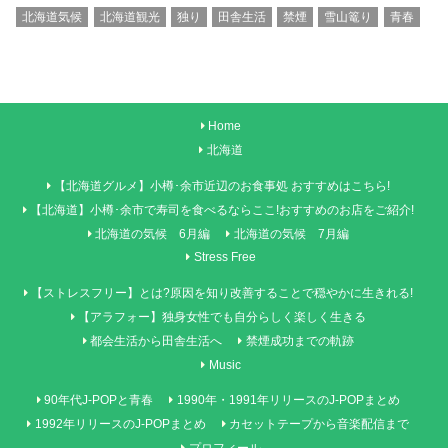
北海道気候
北海道観光
独り
田舎生活
禁煙
雪山篭り
青春
Home
北海道
【北海道グルメ】小樽･余市近辺のお食事処 おすすめはこちら!
【北海道】小樽･余市で寿司を食べるならここ!おすすめのお店をご紹介!
北海道の気候 6月編
北海道の気候 7月編
Stress Free
【ストレスフリー】とは?原因を知り改善することで穏やかに生きれる!
【アラフォー】独身女性でも自分らしく楽しく生きる
都会生活から田舎生活へ
禁煙成功までの軌跡
Music
90年代J-POPと青春
1990年・1991年リリースのJ-POPまとめ
1992年リリースのJ-POPまとめ
カセットテープから音楽配信まで
プロフィール