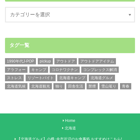
タグ一覧
1990年代J-POP
pickup
アウトドア
アウトドアアイテム
アラフォー
キャンプ
コロナワクチン
コンプレックス解消
ストレス
リゾートバイト
北海道キャンプ
北海道グルメ
北海道気候
北海道観光
独り
田舎生活
禁煙
雪山篭り
青春
Home
北海道
【北海道グルメ】小樽･余市近辺のお食事処 おすすめはこちら!