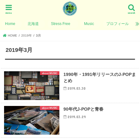
menu
search
Home
北海道
Stress Free
Music
プロフィール
HOME
2019年
3月
2019年3月
about MUSIC
1990年・1991年リリースのJ-POPま
とめ
2019.03.30
about MUSIC
90年代J-POPと青春
2019.03.29