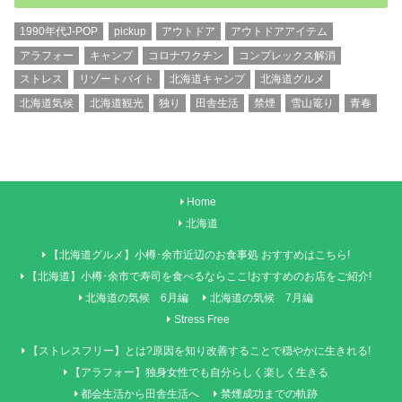
1990年代J-POP
pickup
アウトドア
アウトドアアイテム
アラフォー
キャンプ
コロナワクチン
コンプレックス解消
ストレス
リゾートバイト
北海道キャンプ
北海道グルメ
北海道気候
北海道観光
独り
田舎生活
禁煙
雪山篭り
青春
Home
北海道
【北海道グルメ】小樽･余市近辺のお食事処 おすすめはこちら!
【北海道】小樽･余市で寿司を食べるならここ!おすすめのお店をご紹介!
北海道の気候 6月編
北海道の気候 7月編
Stress Free
【ストレスフリー】とは?原因を知り改善することで穏やかに生きれる!
【アラフォー】独身女性でも自分らしく楽しく生きる
都会生活から田舎生活へ
禁煙成功までの軌跡