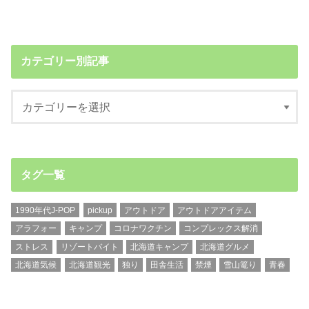
カテゴリー別記事
タグ一覧
1990年代J-POP
pickup
アウトドア
アウトドアアイテム
アラフォー
キャンプ
コロナワクチン
コンプレックス解消
ストレス
リゾートバイト
北海道キャンプ
北海道グルメ
北海道気候
北海道観光
独り
田舎生活
禁煙
雪山篭り
青春