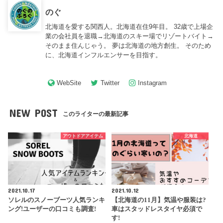
のぐ
北海道を愛する関西人。北海道在住9年目。 32歳で上場企
業の会社員を退職→北海道のスキー場でリゾートバイト→
そのまま住んじゃう。 夢は北海道の地方創生。 そのため
に、北海道インフルエンサーを目指す。
WebSite
Twitter
Instagram
NEW POST
このライターの最新記事
アウトドアアイテム
北海道
2021.10.17
2021.10.12
ソレルのスノーブーツ人気ランキ
【北海道の11月】気温や服装は?
ング!ユーザーの口コミも調査!
車はスタッドレスタイヤ必須で
す!